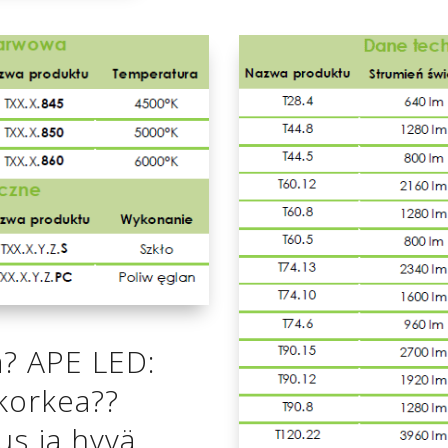
a? APE LED:
 korkea??
us ja hyvä