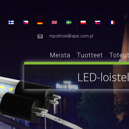
mpolinski@ape.com.pl

Meistä
Tuotteet
Toteu
LED-loist