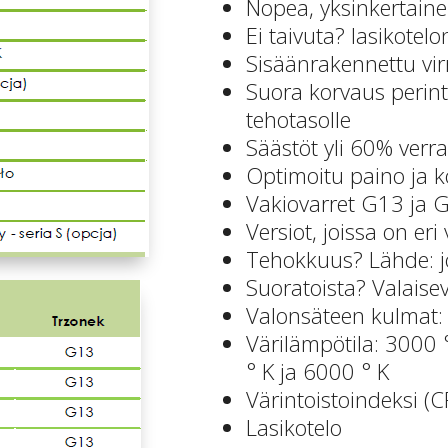
Nopea, yksinkertaine
Ei taivuta? lasikotel
Sisäänrakennettu vir
Suora korvaus perinte
tehotasolle
Säästöt yli 60% verra
Optimoitu paino ja 
Vakiovarret G13 ja 
Versiot, joissa on er
Tehokkuus? Lähde: 
Suoratoista? Valaise
Valonsäteen kulmat:
Värilämpötila: 3000 
° K ja 6000 ° K
Värintoistoindeksi (C
Lasikotelo