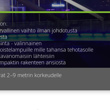
on:
rvallinen vaihto ilman johdotusta
osta
inta - valinnainen
loistelampuille mille tahansa tehotasolle
tavanomaisiin lähteisiin
ompaktin rakenteen ansiosta
irrat 2–9 metrin korkeudelle