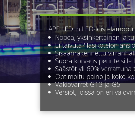
APE LED: n LED-loistelamppu 
Nopea, yksinkertainen ja tu
Ei taivuta? lasikotelon ansi
Sisäänrakennettu virranhall
Suora korvaus perinteisille 
Säästöt yli 60% verrattuna 
Optimoitu paino ja koko k
Vakiovarret G13 ja G5
Versiot, joissa on eri valov