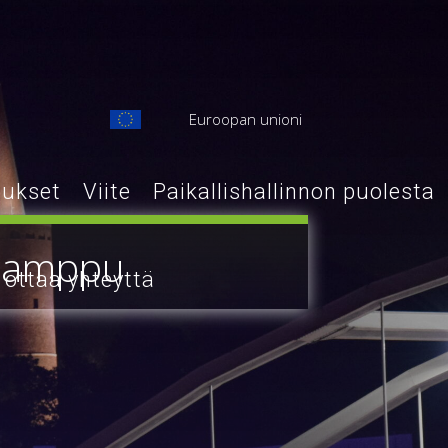
Euroopan unioni
tukset
Viite
Paikallishallinnon puolesta
elamppu
ottaa yhteyttä