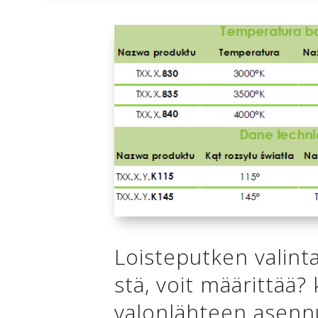
Loisteputken valint
stä, voit määrittää?
valonlähteen asenn