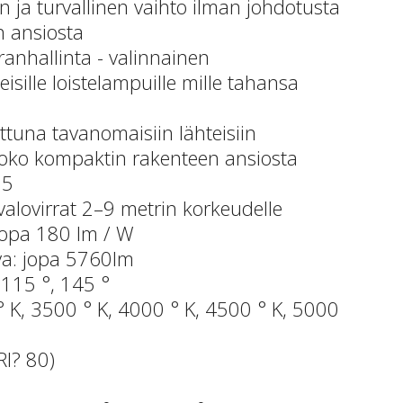
n ja turvallinen vaihto ilman johdotusta
on ansiosta
ranhallinta - valinnainen
isille loistelampuille mille tahansa
ttuna tavanomaisiin lähteisiin
koko kompaktin rakenteen ansiosta
G5
i valovirrat 2–9 metrin korkeudelle
jopa 180 lm / W
va: jopa 5760lm
 115 °, 145 °
° K, 3500 ° K, 4000 ° K, 4500 ° K, 5000
RI? 80)